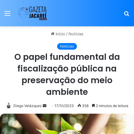
Menu
P
p
Início
/
Noticias
Noticias
O papel fundamental da
fiscalização pública na
preservação do meio
ambiente
Mande
Diego Velázquez
17/10/2023
358
2 minutos de leitura
um
e-
mail