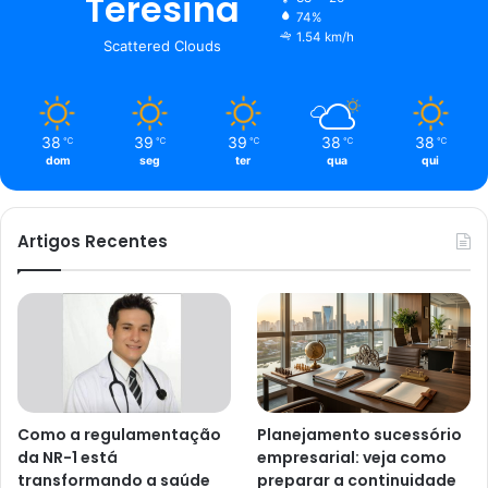
Teresina
74%
1.54 km/h
Scattered Clouds
38
39
39
38
38
℃
℃
℃
℃
℃
dom
seg
ter
qua
qui
Artigos Recentes
Como a regulamentação
Planejamento sucessório
da NR-1 está
empresarial: veja como
transformando a saúde
preparar a continuidade