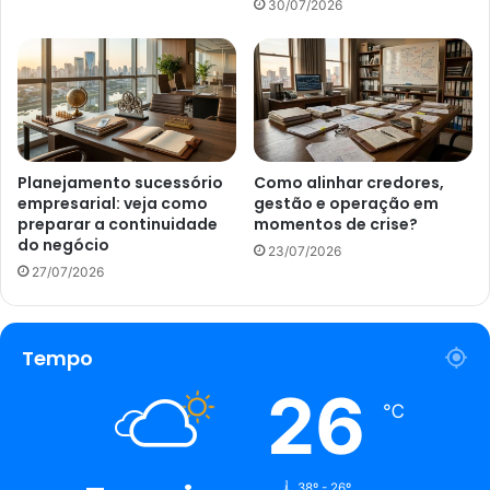
30/07/2026
Planejamento sucessório
Como alinhar credores,
empresarial: veja como
gestão e operação em
preparar a continuidade
momentos de crise?
do negócio
23/07/2026
27/07/2026
Tempo
26
℃
38º - 26º