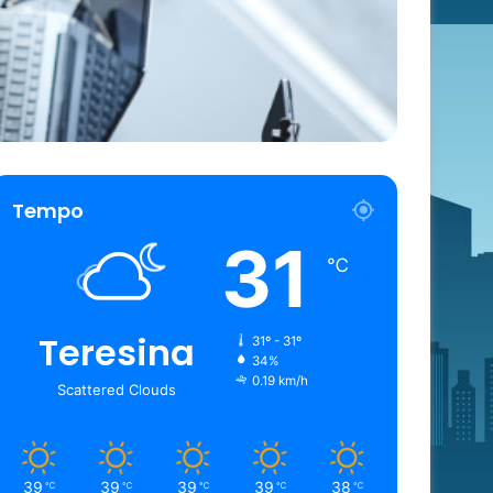
Tempo
31
℃
Teresina
31º - 31º
34%
0.19 km/h
Scattered Clouds
39
39
39
39
38
℃
℃
℃
℃
℃