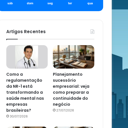
sáb
dom
seg
ter
qua
Artigos Recentes
Como a
Planejamento
regulamentação
sucessório
da NR-1 está
empresarial: veja
transformando a
como preparar a
saúde mental nas
continuidade do
empresas
negócio
brasileiras?
27/07/2026
30/07/2026