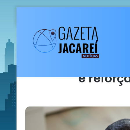
Início
/
Tecnologia
/
Fatec Jacareí ab
e reforç