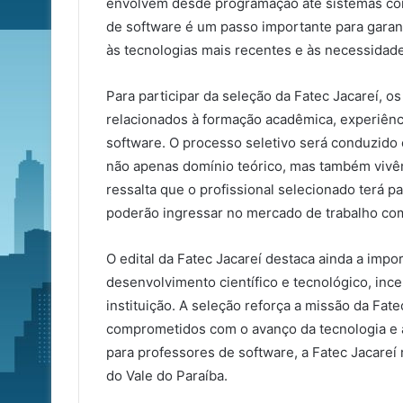
envolvem desde programação até sistemas com
de software é um passo importante para gara
às tecnologias mais recentes e às necessidade
Para participar da seleção da Fatec Jacareí, o
relacionados à formação acadêmica, experiênc
software. O processo seletivo será conduzido
não apenas domínio teórico, mas também vivênci
ressalta que o profissional selecionado terá 
poderão ingressar no mercado de trabalho com
O edital da Fatec Jacareí destaca ainda a imp
desenvolvimento científico e tecnológico, inc
instituição. A seleção reforça a missão da Fatec
comprometidos com o avanço da tecnologia e a 
para professores de software, a Fatec Jacareí
do Vale do Paraíba.