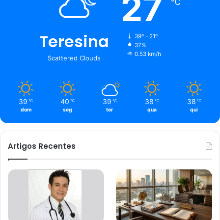
27
℃
Teresina
39º - 21º
37%
0.53 km/h
Scattered Clouds
39
40
39
38
38
℃
℃
℃
℃
℃
dom
seg
ter
qua
qui
Artigos Recentes