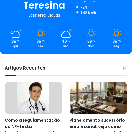
Teresina
39º - 23º
72%
1.43 km/h
Scattered Clouds
39
39
40
39
39
℃
℃
℃
℃
℃
qui
sex
sáb
dom
seg
Artigos Recentes
Como a regulamentação
Planejamento sucessório
da NR-1 está
empresarial: veja como