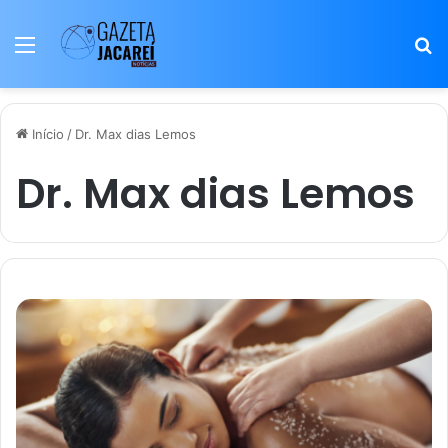
Menu
P
p
Início
/
Dr. Max dias Lemos
Dr. Max dias Lemos