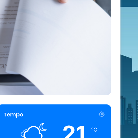
Tempo
21
℃