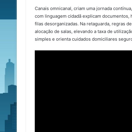
Canais omnicanal, criam uma jornada contínua,
com linguagem cidadã explicam documentos, ho
filas desorganizadas. Na retaguarda, regras d
alocação de salas, elevando a taxa de utilização
simples e orienta cuidados domiciliares seguro