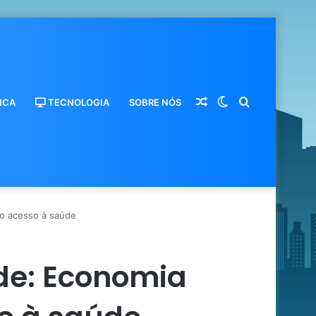
Artigo
Switch
Procurar
ICA
TECNOLOGIA
SOBRE NÓS
 o acesso à saúde
de: Economia
aleatório
skin
por