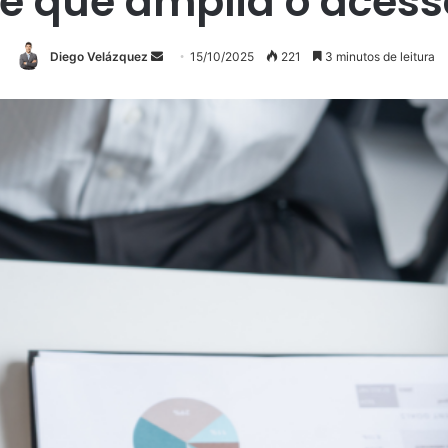
te que amplia o aces
Mande
Diego Velázquez
15/10/2025
221
3 minutos de leitura
um
e-
mail