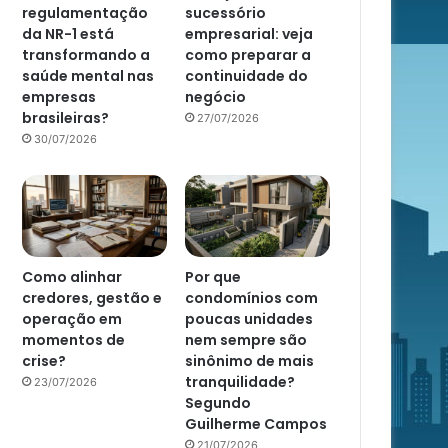
regulamentação
sucessório
da NR-1 está
empresarial: veja
transformando a
como preparar a
saúde mental nas
continuidade do
empresas
negócio
brasileiras?
27/07/2026
30/07/2026
Como alinhar
Por que
credores, gestão e
condomínios com
operação em
poucas unidades
momentos de
nem sempre são
crise?
sinônimo de mais
tranquilidade?
23/07/2026
Segundo
Guilherme Campos
21/07/2026