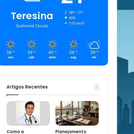
Teresina
38º - 21º
88%
1.05 km/h
Scattered Clouds
38
39
40
39
39
℃
℃
℃
℃
℃
sex
sáb
dom
seg
ter
Artigos Recentes
Como a
Planejamento