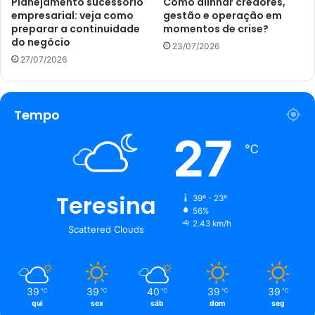
Planejamento sucessório
Como alinhar credores,
empresarial: veja como
gestão e operação em
preparar a continuidade
momentos de crise?
do negócio
23/07/2026
27/07/2026
Tempo
27
℃
Teresina
39º - 23º
56%
2.43 km/h
Scattered Clouds
39
39
40
39
39
℃
℃
℃
℃
℃
qui
sex
sáb
dom
seg