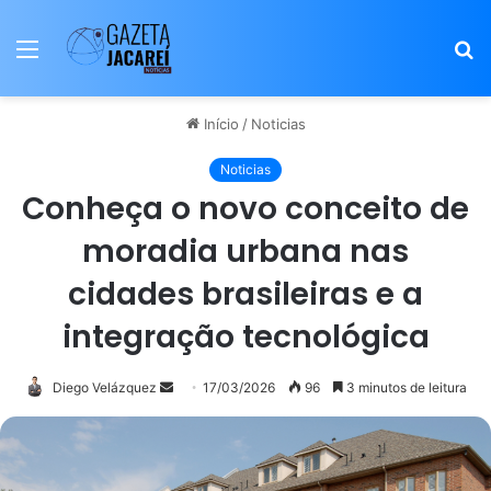
Menu
P
p
Início
/
Noticias
Noticias
Conheça o novo conceito de
moradia urbana nas
cidades brasileiras e a
integração tecnológica
Mande
Diego Velázquez
17/03/2026
96
3 minutos de leitura
um
e-
mail