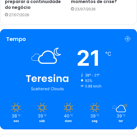
preparar a continuidade
momentos de crise?
do negócio
23/07/2026
27/07/2026
Tempo
21
℃
Teresina
38º - 21º
92%
0.88 km/h
Scattered Clouds
38
39
40
39
39
℃
℃
℃
℃
℃
sex
sáb
dom
seg
ter