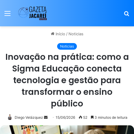
Menu
P
p
Início
/
Noticias
Noticias
Inovação na prática: como a
Sigma Educação conecta
tecnologia e gestão para
transformar o ensino
público
Mande
Diego Velázquez
15/06/2026
52
3 minutos de leitura
um
e-